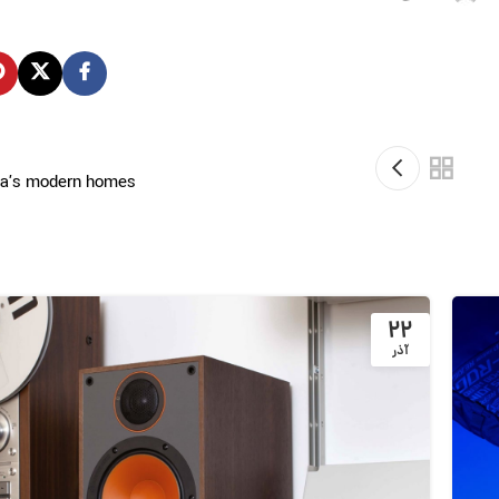
nta’s modern homes
۲۲
آذر