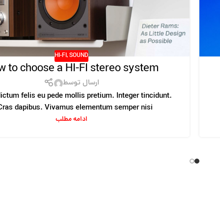
HI-FI
,
SOUND
 to choose a HI-FI stereo system
ارسال توسط
ictum felis eu pede mollis pretium. Integer tincidunt.
Cras dapibus. Vivamus elementum semper nisi...
ادامه مطلب