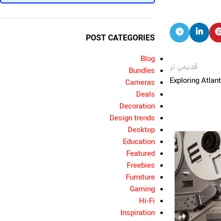
POST CATEGORIES
Blog
قدیمی تر
Bundles
Exploring Atla
Cameras
Deals
Decoration
Design trends
Desktop
Education
۲۲
Featured
آذر
Freebies
Furniture
Gaming
Hi-Fi
Inspiration