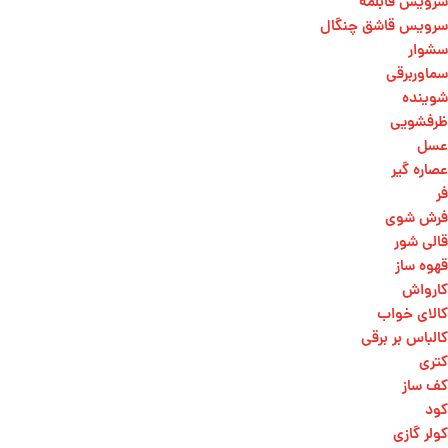
سرویس قابلمه
سرویس قاشق چنگال
سشوار
سماوربرقی
شوینده
ظرفشویی
عسل
عصاره گیر
فر
فرش شوی
قالی شور
قهوه ساز
کارواش
کالای خواب
کالباس بر برقی
کتری
کف ساز
کود
کولر گازی