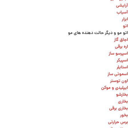
آرایشی
آسیاب
ابزار
اتو
اتو مو و دیگر حالت دهنده های مو​
اجاق گاز
اره برقی
اسپرسو ساز
اسپیکر
استایلر
اسموتی ساز
اون توستر
ایپلیدی و موکن
بخارشو
بخاری
بخاری برقی
بخور
برس حرارتی