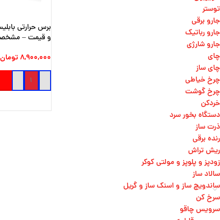
توستر
جارو برقی
جارو رباتیک
و قیمت – مشخص
جارو شارژی
چای
۸,۹۰۰,۰۰۰
تومان
چای ساز
چرخ خیاطی
چرخ گوشت
خردکن
دستگاه بخور سرد
ذرت ساز
رنده برقی
ریش تراش
زودپز و پلوپز و مولتی کوکر
سالاد ساز
ساندویچ ساز و اسنک ساز و گریل
سرخ کن
سرویس چاقو