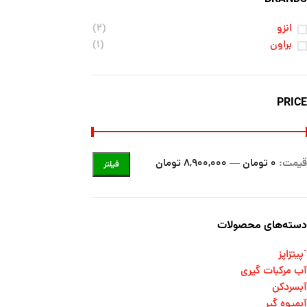
انزو
(۲)
براون
(۱)
PRICE
قیمت:
0 تومان
—
8,900,000 تومان
فیلتر
دسته‌های محصولات
`پیتزاپز
آب مرکبات گیری
آبسردکن
آبمیوه گیر