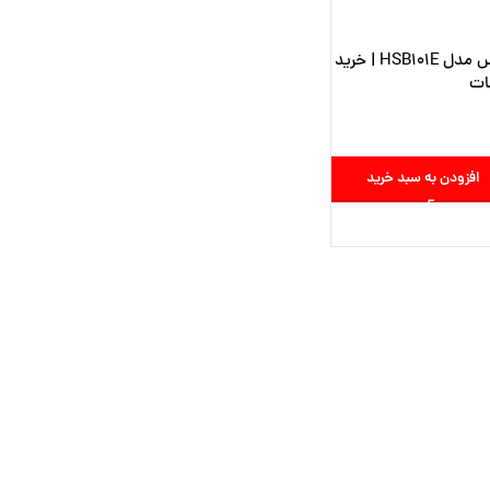
برس حرارتی بابلیس مدل HSB101E | خرید
ات
افزودن به سبد خرید