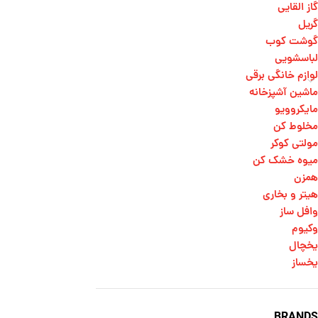
گاز القایی
گریل
گوشت کوب
لباسشویی
لوازم خانگی برقی
ماشین آشپزخانه
مایکروویو
مخلوط کن
مولتی کوکر
میوه خشک کن
همزن
هیتر و بخاری
وافل ساز
وکیوم
یخچال
یخساز
BRANDS