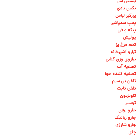
بستنی ساز
بکس بادی
پرزگیر لباس
پمپ سمپاشی
پنکه و فن
پولیش
تخم مرغ پز
ترازو آشپزخانه
ترازوی وزن کشی​
تصفیه آب
تصفیه کننده هوا
تلفن بی سیم
تلفن ثابت
تلویزیون
توستر
جارو برقی
جارو رباتیک
جارو شارژی
چای