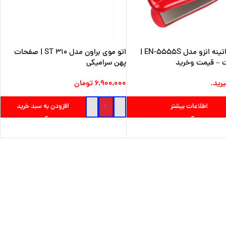
اتو مو کراتینه انزو مدل EN-5555S |
اتو موی براون مدل ST 310 | صفحات
– قیمت وخرید
پهن سرامیکی
رید.
۶,۹۰۰,۰۰۰
تومان
اطلاعات بیشتر
افزودن به سبد خرید