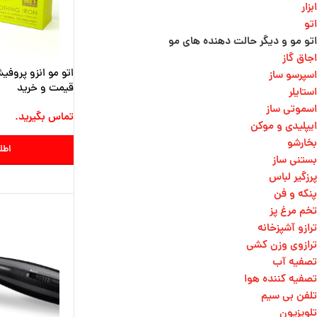
ابزار
اتو
اتو مو و دیگر حالت دهنده های مو​
اجاق گاز
اسپرسو ساز
قیمت و خرید
استایلر
اسموتی ساز
تماس بگیرید.
ایپلیدی و موکن
بخارشو
اطل
بستنی ساز
پرزگیر لباس
پنکه و فن
تخم مرغ پز
ترازو آشپزخانه
ترازوی وزن کشی​
تصفیه آب
تصفیه کننده هوا
تلفن بی سیم
تلویزیون