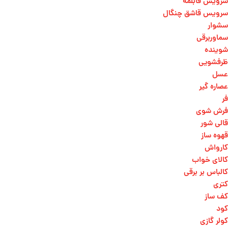
سرویس قابلمه
سرویس قاشق چنگال
سشوار
سماوربرقی
شوینده
ظرفشویی
عسل
عصاره گیر
فر
فرش شوی
قالی شور
قهوه ساز
کارواش
کالای خواب
کالباس بر برقی
کتری
کف ساز
کود
کولر گازی