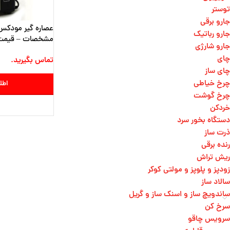
توستر
جارو برقی
جارو رباتیک
مشخصات – قیمت 
جارو شارژی
چای
تماس بگیرید.
چای ساز
چرخ خیاطی
اطل
چرخ گوشت
خردکن
دستگاه بخور سرد
ذرت ساز
رنده برقی
ریش تراش
زودپز و پلوپز و مولتی کوکر
سالاد ساز
ساندویچ ساز و اسنک ساز و گریل
سرخ کن
سرویس چاقو