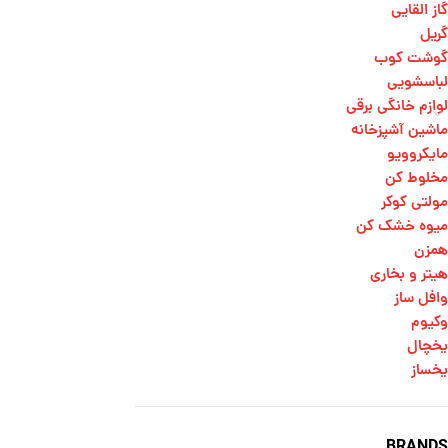
گاز القایی
گریل
گوشت کوب
لباسشویی
لوازم خانگی برقی
ماشین آشپزخانه
مایکروویو
مخلوط کن
مولتی کوکر
میوه خشک کن
همزن
هیتر و بخاری
وافل ساز
وکیوم
یخچال
یخساز
BRANDS