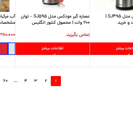
عصاره گیر مودکس مدل SJ495 |
عصاره گیر مودکس مدل SJ595 – توان
و خرید
200 وات | محصول کشور انگلیس
مشخصات 
تماس بگیرید.
۳۸۰,۰۰۰
اعات بیشتر
اطلاعات بیشتر
۶۰
…
۴
۳
۲
۱