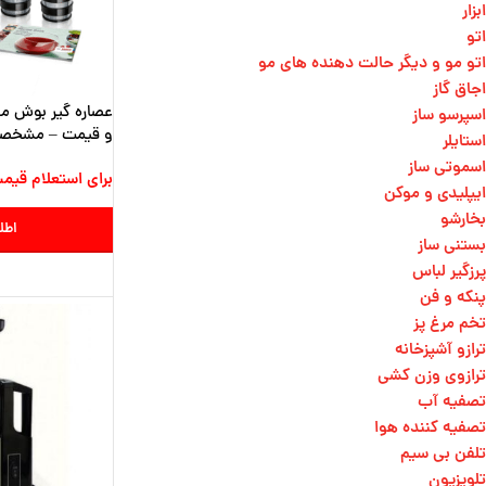
ابزار
اتو
اتو مو و دیگر حالت دهنده های مو​
اجاق گاز
اسپرسو ساز
و قیمت – مشخص
استایلر
اسموتی ساز
برای استعلام قیم
ایپلیدی و موکن
بخارشو
اطل
بستنی ساز
پرزگیر لباس
پنکه و فن
تخم مرغ پز
ترازو آشپزخانه
ترازوی وزن کشی​
تصفیه آب
تصفیه کننده هوا
تلفن بی سیم
تلویزیون