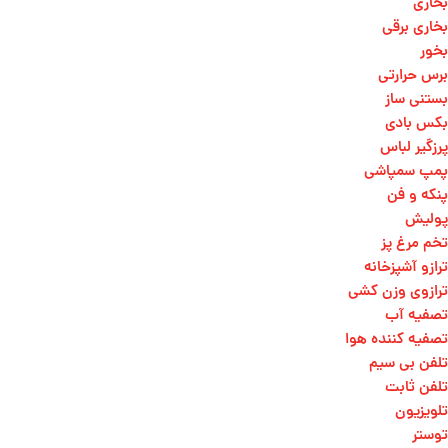
بخاری
بخاری برقی
بخور
برس حرارتی
بستنی ساز
بکس بادی
پرزگیر لباس
پمپ سمپاشی
پنکه و فن
پولیش
تخم مرغ پز
ترازو آشپزخانه
ترازوی وزن کشی​
تصفیه آب
تصفیه کننده هوا
تلفن بی سیم
تلفن ثابت
تلویزیون
توستر