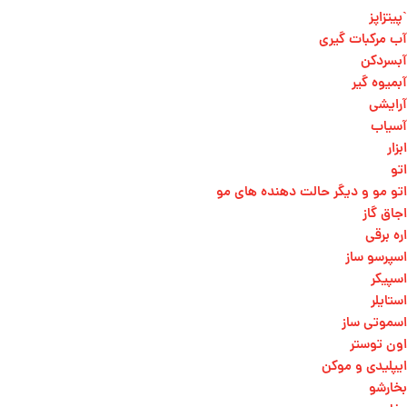
`پیتزاپز
آب مرکبات گیری
آبسردکن
آبمیوه گیر
آرایشی
آسیاب
ابزار
اتو
اتو مو و دیگر حالت دهنده های مو​
اجاق گاز
اره برقی
اسپرسو ساز
اسپیکر
استایلر
اسموتی ساز
اون توستر
ایپلیدی و موکن
بخارشو