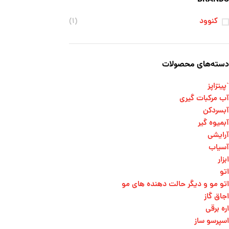
کنوود
(۱)
دسته‌های محصولات
`پیتزاپز
آب مرکبات گیری
آبسردکن
آبمیوه گیر
آرایشی
آسیاب
ابزار
اتو
اتو مو و دیگر حالت دهنده های مو​
اجاق گاز
اره برقی
اسپرسو ساز