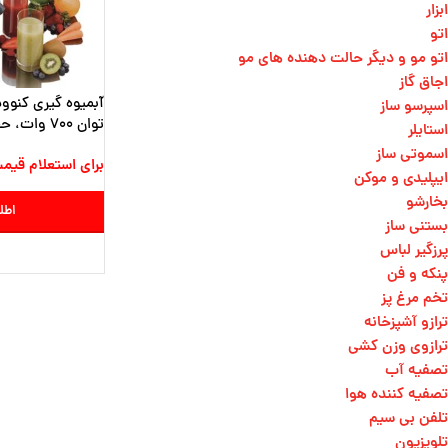
ابزار
اتو
اتو مو و دیگر حالت دهنده های مو​
اجاق گاز
اسپرسو ساز
توان 700 وات، حجم مخزن 1/5 لیتر
استایلر
اسموتی ساز
برای استعلام قیم
ایپلیدی و موکن
بخارشو
اطل
بستنی ساز
پرزگیر لباس
پنکه و فن
تخم مرغ پز
ترازو آشپزخانه
ترازوی وزن کشی​
تصفیه آب
تصفیه کننده هوا
تلفن بی سیم
تلویزیون