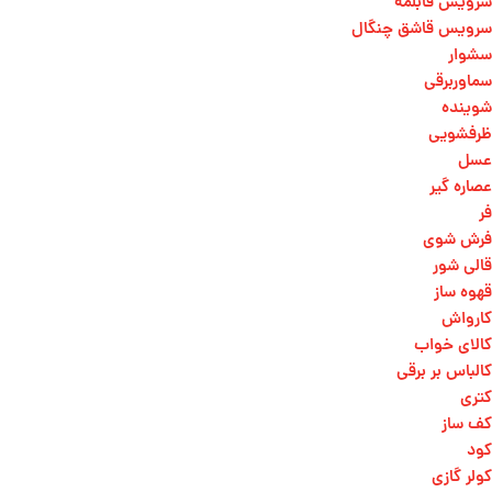
سرویس قابلمه
سرویس قاشق چنگال
سشوار
سماوربرقی
شوینده
ظرفشویی
عسل
عصاره گیر
فر
فرش شوی
قالی شور
قهوه ساز
کارواش
کالای خواب
کالباس بر برقی
کتری
کف ساز
کود
کولر گازی