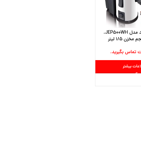
آبمیوه گیری کنوود مدل JEP500WH،
ت تماس بگیرید.
اعات بیشتر