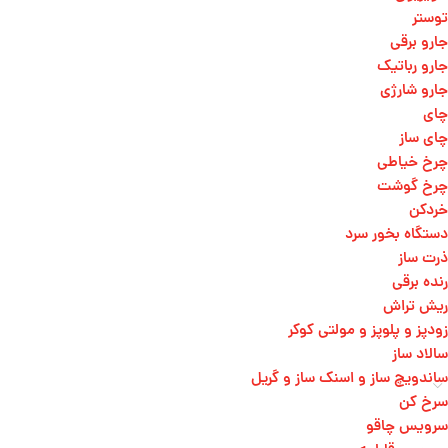
توستر
جارو برقی
جارو رباتیک
جارو شارژی
چای
چای ساز
چرخ خیاطی
چرخ گوشت
خردکن
دستگاه بخور سرد
ذرت ساز
رنده برقی
ریش تراش
زودپز و پلوپز و مولتی کوکر
سالاد ساز
ساندویچ ساز و اسنک ساز و گریل
سرخ کن
سرویس چاقو