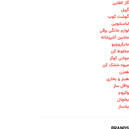
گاز القایی
گریل
گوشت کوب
لباسشویی
لوازم خانگی برقی
ماشین آشپزخانه
مایکروویو
مخلوط کن
مولتی کوکر
میوه خشک کن
همزن
هیتر و بخاری
وافل ساز
وکیوم
یخچال
یخساز
BRANDS