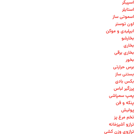
اسپیکر
استایلر
اسموتی ساز
اون توستر
ایپلیدی و موکن
بخارشو
بخاری
بخاری برقی
بخور
برس حرارتی
بستنی ساز
بکس بادی
پرزگیر لباس
پمپ سمپاشی
پنکه و فن
پولیش
تخم مرغ پز
ترازو آشپزخانه
ترازوی وزن کشی​