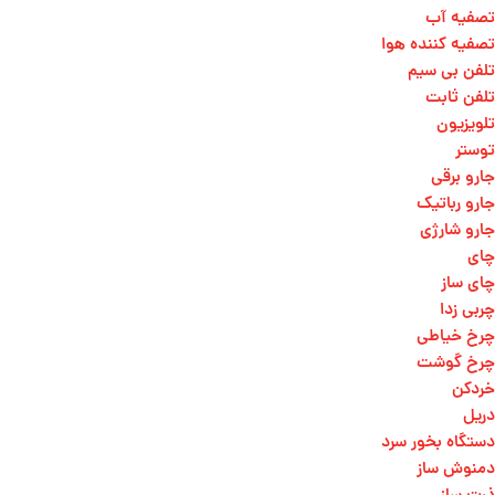
تصفیه آب
تصفیه کننده هوا
تلفن بی سیم
تلفن ثابت
تلویزیون
توستر
جارو برقی
جارو رباتیک
جارو شارژی
چای
چای ساز
چربی زدا
چرخ خیاطی
چرخ گوشت
خردکن
دریل
دستگاه بخور سرد
دمنوش ساز