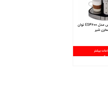
اسپرسوساز مودکس مدل ES4600 توان
اعات بیشتر