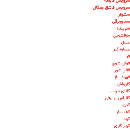
سرویس قابلمه
سرویس قاشق چنگال
سشوار
سماوربرقی
شوینده
ظرفشویی
عسل
عصاره گیر
فر
فرش شوی
قالی شور
قهوه ساز
کارواش
کالای خواب
کالباس بر برقی
کتری
کف ساز
کود
کولر گازی