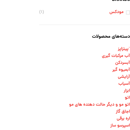
مودکس
(۱)
دسته‌های محصولات
`پیتزاپز
آب مرکبات گیری
آبسردکن
آبمیوه گیر
آرایشی
آسیاب
ابزار
اتو
اتو مو و دیگر حالت دهنده های مو​
اجاق گاز
اره برقی
اسپرسو ساز