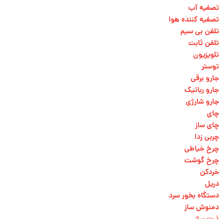
تصفیه آب
تصفیه کننده هوا
تلفن بی سیم
تلفن ثابت
تلویزیون
توستر
جارو برقی
جارو رباتیک
جارو شارژی
چای
چای ساز
چربی زدا
چرخ خیاطی
چرخ گوشت
خردکن
دریل
دستگاه بخور سرد
دمنوش ساز