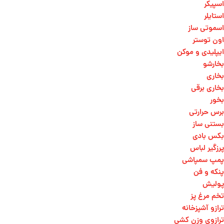
اسپیکر
استایلر
اسموتی ساز
اون توستر
ایپلیدی و موکن
بخارشو
بخاری
بخاری برقی
بخور
برس حرارتی
بستنی ساز
بکس بادی
پرزگیر لباس
پمپ سمپاشی
پنکه و فن
پولیش
تخم مرغ پز
ترازو آشپزخانه
ترازوی وزن کشی​