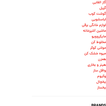
گاز القایی
گریل
گوشت کوب
لباسشویی
لوازم خانگی برقی
ماشین آشپزخانه
مایکروویو
مخلوط کن
مولتی کوکر
میوه خشک کن
همزن
هیتر و بخاری
وافل ساز
وکیوم
یخچال
یخساز
BRANDS