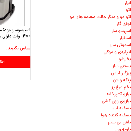
ابزار
اتو
اتو مو و دیگر حالت دهنده های مو​
اجاق گاز
اسپرسو ساز
1470 وات دارای مخزن شیر
استایلر
اسموتی ساز
تماس بگیرید.
ایپلیدی و موکن
بخارشو
اطل
بستنی ساز
پرزگیر لباس
پنکه و فن
تخم مرغ پز
ترازو آشپزخانه
ترازوی وزن کشی​
تصفیه آب
تصفیه کننده هوا
تلفن بی سیم
تلویزیون