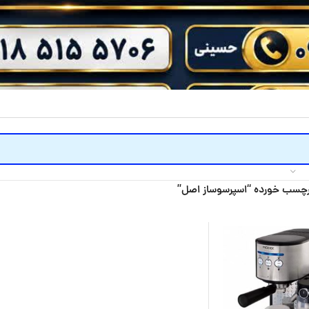
چسب خورده “اسپرسوساز اصل”