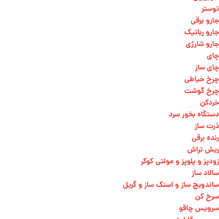
توستر
جارو برقی
جارو رباتیک
جارو شارژی
چای
چای ساز
چرخ خیاطی
چرخ گوشت
خردکن
دستگاه بخور سرد
ذرت ساز
رنده برقی
ریش تراش
زودپز و پلوپز و مولتی کوکر
سالاد ساز
ساندویچ ساز و اسنک ساز و گریل
سرخ کن
سرویس چاقو