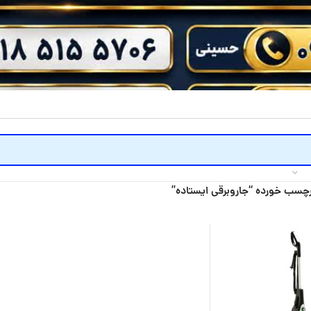
چسب خورده “جاروبرقی ایستاده”