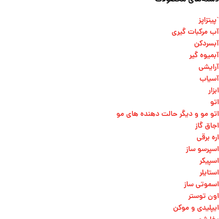
`پیتزاپز
آب مرکبات گیری
آبسردکن
آبمیوه گیر
آرایشی
آسیاب
ابزار
اتو
اتو مو و دیگر حالت دهنده های مو​
اجاق گاز
اره برقی
اسپرسو ساز
اسپیکر
استایلر
اسموتی ساز
اون توستر
ایپلیدی و موکن