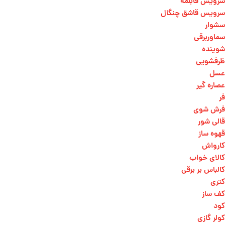
سرویس قابلمه
سرویس قاشق چنگال
سشوار
سماوربرقی
شوینده
ظرفشویی
عسل
عصاره گیر
فر
فرش شوی
قالی شور
قهوه ساز
کارواش
کالای خواب
کالباس بر برقی
کتری
کف ساز
کود
کولر گازی