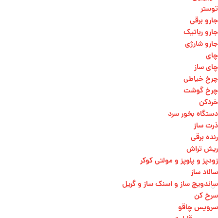
توستر
جارو برقی
جارو رباتیک
جارو شارژی
چای
چای ساز
چرخ خیاطی
چرخ گوشت
خردکن
دستگاه بخور سرد
ذرت ساز
رنده برقی
ریش تراش
زودپز و پلوپز و مولتی کوکر
سالاد ساز
ساندویچ ساز و اسنک ساز و گریل
سرخ کن
سرویس چاقو