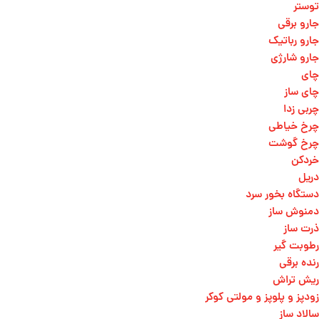
توستر
جارو برقی
جارو رباتیک
جارو شارژی
چای
چای ساز
چربی زدا
چرخ خیاطی
چرخ گوشت
خردکن
دریل
دستگاه بخور سرد
دمنوش ساز
ذرت ساز
رطوبت گیر
رنده برقی
ریش تراش
زودپز و پلوپز و مولتی کوکر
سالاد ساز