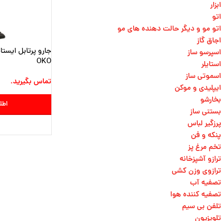
ابزار
اتو
اتو مو و دیگر حالت دهنده های مو​
اجاق گاز
اسپرسو ساز
OKO
استایلر
اسموتی ساز
تماس بگیرید.
ایپلیدی و موکن
بخارشو
اطل
بستنی ساز
پرزگیر لباس
پنکه و فن
تخم مرغ پز
ترازو آشپزخانه
ترازوی وزن کشی​
تصفیه آب
تصفیه کننده هوا
تلفن بی سیم
تلویزیون