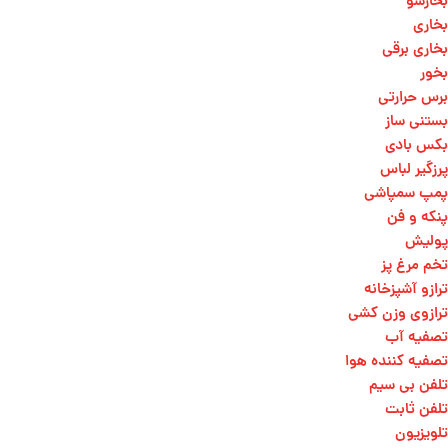
بخارشو
بخاری
بخاری برقی
بخور
برس حرارتی
بستنی ساز
بکس بادی
پرزگیر لباس
پمپ سمپاشی
پنکه و فن
پولیش
تخم مرغ پز
ترازو آشپزخانه
ترازوی وزن کشی​
تصفیه آب
تصفیه کننده هوا
تلفن بی سیم
تلفن ثابت
تلویزیون