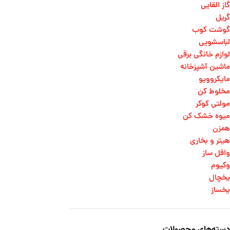
گاز القایی
گریل
گوشت کوب
لباسشویی
لوازم خانگی برقی
ماشین آشپزخانه
مایکروویو
مخلوط کن
مولتی کوکر
میوه خشک کن
همزن
هیتر و بخاری
وافل ساز
وکیوم
یخچال
یخساز
دسته‌های محصولات