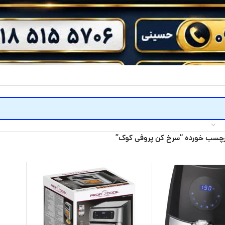
چسب خورده “سرخ کن پروفی کوک”