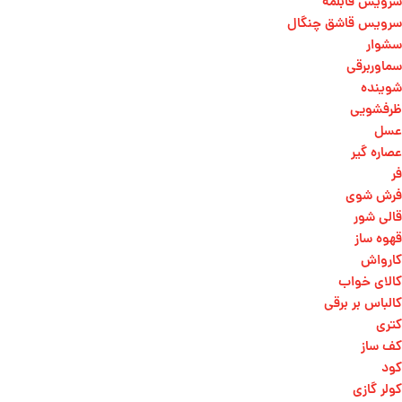
سرویس قابلمه
سرویس قاشق چنگال
سشوار
سماوربرقی
شوینده
ظرفشویی
عسل
عصاره گیر
فر
فرش شوی
قالی شور
قهوه ساز
کارواش
کالای خواب
کالباس بر برقی
کتری
کف ساز
کود
کولر گازی