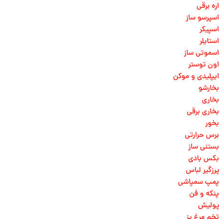
اره برقی
اسپرسو ساز
اسپیکر
استایلر
اسموتی ساز
اون توستر
ایپلیدی و موکن
بخارشو
بخاری
بخاری برقی
بخور
برس حرارتی
بستنی ساز
بکس بادی
پرزگیر لباس
پمپ سمپاشی
پنکه و فن
پولیش
تخم مرغ پز