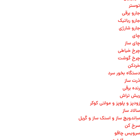
توستر
جارو برقی
جارو رباتیک
جارو شارژی
چای
چای ساز
چرخ خیاطی
چرخ گوشت
خردکن
دستگاه بخور سرد
ذرت ساز
رنده برقی
ریش تراش
زودپز و پلوپز و مولتی کوکر
سالاد ساز
ساندویچ ساز و اسنک ساز و گریل
سرخ کن
سرویس چاقو