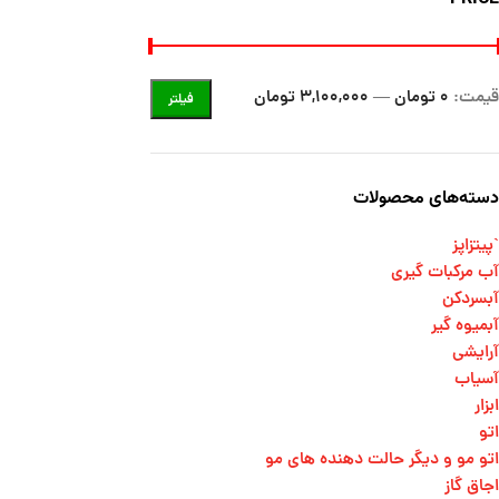
قیمت:
0 تومان
—
3,100,000 تومان
فیلتر
دسته‌های محصولات
`پیتزاپز
آب مرکبات گیری
آبسردکن
آبمیوه گیر
آرایشی
آسیاب
ابزار
اتو
اتو مو و دیگر حالت دهنده های مو​
اجاق گاز