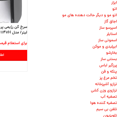
ابزار
اتو
اتو مو و دیگر حالت دهنده های مو​
اجاق گاز
اسپرسو ساز
لیتر/ مدل PC_FR 1147H
استایلر
اسموتی ساز
برای استعلام قیم
ایپلیدی و موکن
بخارشو
اطل
بستنی ساز
پرزگیر لباس
پنکه و فن
تخم مرغ پز
ترازو آشپزخانه
ترازوی وزن کشی​
تصفیه آب
تصفیه کننده هوا
تلفن بی سیم
تلویزیون