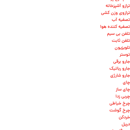
ترازو آشپزخانه
ترازوی وزن کشی​
تصفیه آب
تصفیه کننده هوا
تلفن بی سیم
تلفن ثابت
تلویزیون
توستر
جارو برقی
جارو رباتیک
جارو شارژی
چای
چای ساز
چربی زدا
چرخ خیاطی
چرخ گوشت
خردکن
دریل