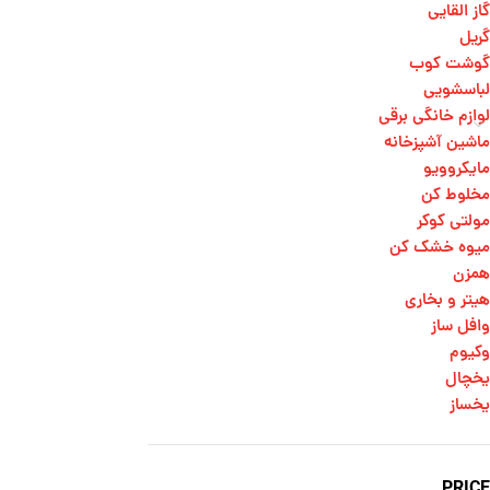
گاز القایی
گریل
گوشت کوب
لباسشویی
لوازم خانگی برقی
ماشین آشپزخانه
مایکروویو
مخلوط کن
مولتی کوکر
میوه خشک کن
همزن
هیتر و بخاری
وافل ساز
وکیوم
یخچال
یخساز
PRICE