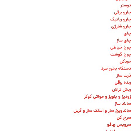
توستر
جارو برقی
جارو رباتیک
جارو شارژی
چای
چای ساز
چرخ خیاطی
چرخ گوشت
خردکن
دستگاه بخور سرد
ذرت ساز
رنده برقی
ریش تراش
زودپز و پلوپز و مولتی کوکر
سالاد ساز
ساندویچ ساز و اسنک ساز و گریل
سرخ کن
سرویس چاقو