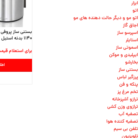
ابزار
اتو
اتو مو و دیگر حالت دهنده های مو​
اجاق گاز
اسپرسو ساز
1140 بدنه استی
استایلر
12 وات
اسموتی ساز
برای استعلام قیم
ایپلیدی و موکن
بخارشو
اطل
بستنی ساز
پرزگیر لباس
پنکه و فن
تخم مرغ پز
ترازو آشپزخانه
ترازوی وزن کشی​
تصفیه آب
تصفیه کننده هوا
تلفن بی سیم
تلویزیون