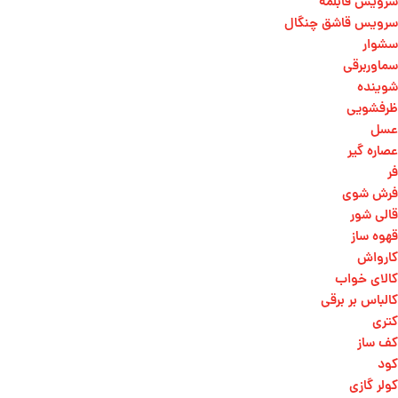
سرویس قابلمه
سرویس قاشق چنگال
سشوار
سماوربرقی
شوینده
ظرفشویی
عسل
عصاره گیر
فر
فرش شوی
قالی شور
قهوه ساز
کارواش
کالای خواب
کالباس بر برقی
کتری
کف ساز
کود
کولر گازی