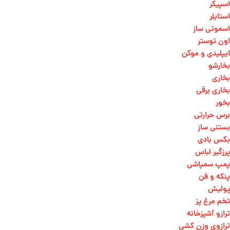
اسپیکر
استایلر
اسموتی ساز
اون توستر
ایپلیدی و موکن
بخارشو
بخاری
بخاری برقی
بخور
برس حرارتی
بستنی ساز
بکس بادی
پرزگیر لباس
پمپ سمپاشی
پنکه و فن
پولیش
تخم مرغ پز
ترازو آشپزخانه
ترازوی وزن کشی​