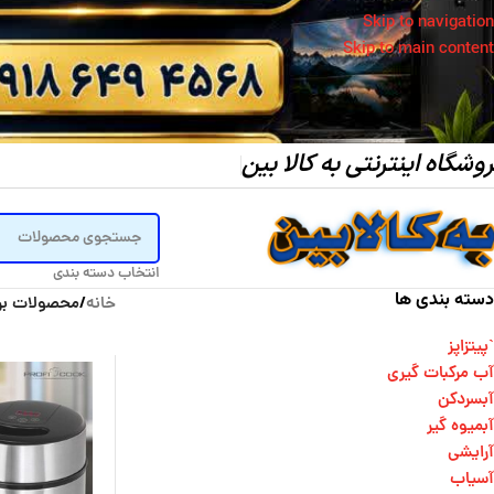
Skip to navigation
Skip to main content
وشگاه اینترنتی به کالا بین
انتخاب دسته بندی
دسته بندی ها
خانه
/
محصولات بر
`پیتزاپز
آب مرکبات گیری
آبسردکن
آبمیوه گیر
آرایشی
آسیاب