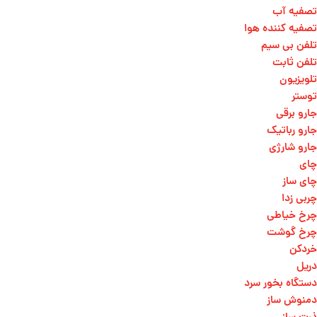
تصفیه آب
تصفیه کننده هوا
تلفن بی سیم
تلفن ثابت
تلویزیون
توستر
جارو برقی
جارو رباتیک
جارو شارژی
چای
چای ساز
چربی زدا
چرخ خیاطی
چرخ گوشت
خردکن
دریل
دستگاه بخور سرد
دمنوش ساز