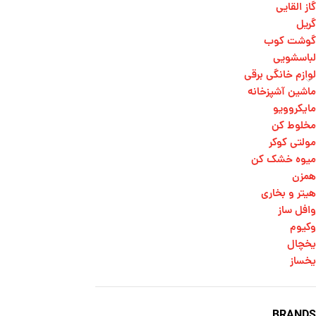
گاز القایی
گریل
گوشت کوب
لباسشویی
لوازم خانگی برقی
ماشین آشپزخانه
مایکروویو
مخلوط کن
مولتی کوکر
میوه خشک کن
همزن
هیتر و بخاری
وافل ساز
وکیوم
یخچال
یخساز
BRANDS