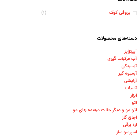
پروفی کوک
(۱)
دسته‌های محصولات
`پیتزاپز
آب مرکبات گیری
آبسردکن
آبمیوه گیر
آرایشی
آسیاب
ابزار
اتو
اتو مو و دیگر حالت دهنده های مو​
اجاق گاز
اره برقی
اسپرسو ساز