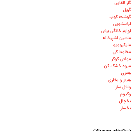
گاز القایی
گریل
گوشت کوب
لباسشویی
لوازم خانگی برقی
ماشین آشپزخانه
مایکروویو
مخلوط کن
مولتی کوکر
میوه خشک کن
همزن
هیتر و بخاری
وافل ساز
وکیوم
یخچال
یخساز
دسته‌های محصولات