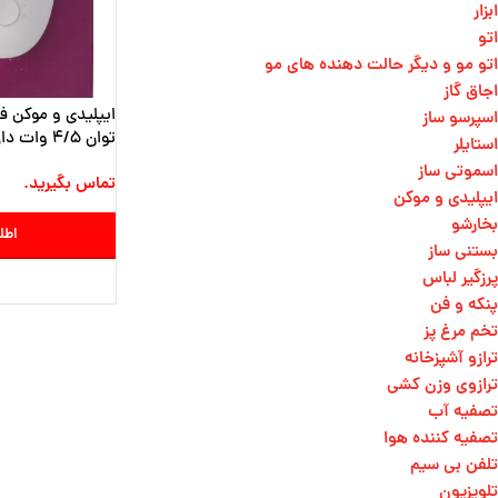
ابزار
اتو
اتو مو و دیگر حالت دهنده های مو​
اجاق گاز
اسپرسو ساز
توان 4/5 وات دارای سری 20 موچین ریز
استایلر
اسموتی ساز
تماس بگیرید.
ایپلیدی و موکن
بخارشو
اطل
بستنی ساز
پرزگیر لباس
پنکه و فن
تخم مرغ پز
ترازو آشپزخانه
ترازوی وزن کشی​
تصفیه آب
تصفیه کننده هوا
تلفن بی سیم
تلویزیون