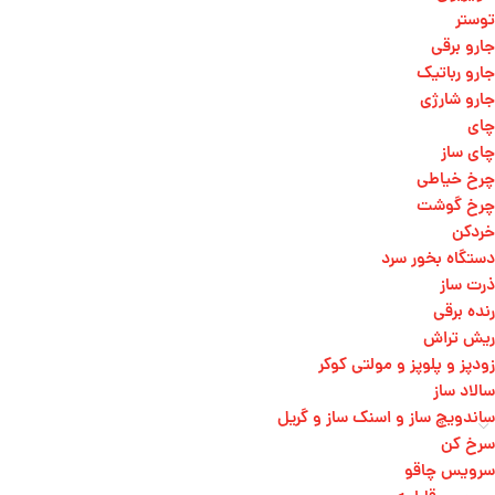
توستر
جارو برقی
جارو رباتیک
جارو شارژی
چای
چای ساز
چرخ خیاطی
چرخ گوشت
خردکن
دستگاه بخور سرد
ذرت ساز
رنده برقی
ریش تراش
زودپز و پلوپز و مولتی کوکر
سالاد ساز
ساندویچ ساز و اسنک ساز و گریل
سرخ کن
سرویس چاقو