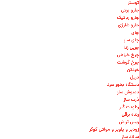
توستر
جارو برقی
جارو رباتیک
جارو شارژی
چای
چای ساز
چربی زدا
چرخ خیاطی
چرخ گوشت
خردکن
دریل
دستگاه بخور سرد
دمنوش ساز
ذرت ساز
رطوبت گیر
رنده برقی
ریش تراش
زودپز و پلوپز و مولتی کوکر
سالاد ساز