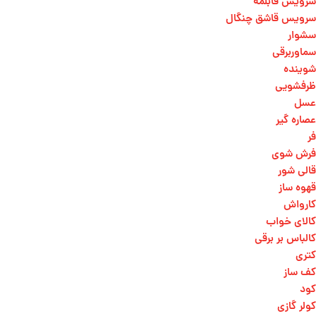
سرویس قابلمه
سرویس قاشق چنگال
سشوار
سماوربرقی
شوینده
ظرفشویی
عسل
عصاره گیر
فر
فرش شوی
قالی شور
قهوه ساز
کارواش
کالای خواب
کالباس بر برقی
کتری
کف ساز
کود
کولر گازی