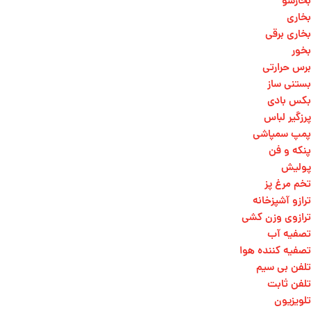
بخارشو
بخاری
بخاری برقی
بخور
برس حرارتی
بستنی ساز
بکس بادی
پرزگیر لباس
پمپ سمپاشی
پنکه و فن
پولیش
تخم مرغ پز
ترازو آشپزخانه
ترازوی وزن کشی​
تصفیه آب
تصفیه کننده هوا
تلفن بی سیم
تلفن ثابت
تلویزیون