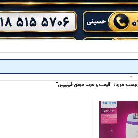
چسب خورده “قیمت و خرید موکن فیلیپس”