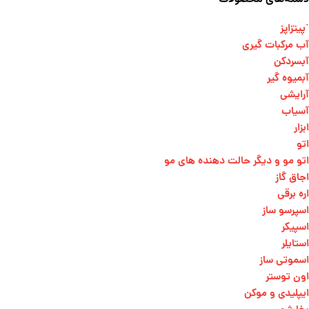
`پیتزاپز
آب مرکبات گیری
آبسردکن
آبمیوه گیر
آرایشی
آسیاب
ابزار
اتو
اتو مو و دیگر حالت دهنده های مو​
اجاق گاز
اره برقی
اسپرسو ساز
اسپیکر
استایلر
اسموتی ساز
اون توستر
ایپلیدی و موکن