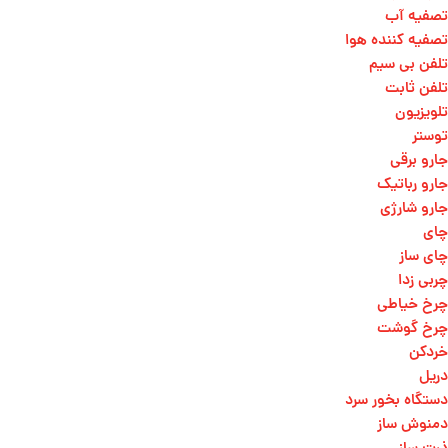
تصفیه آب
تصفیه کننده هوا
تلفن بی سیم
تلفن ثابت
تلویزیون
توستر
جارو برقی
جارو رباتیک
جارو شارژی
چای
چای ساز
چربی زدا
چرخ خیاطی
چرخ گوشت
خردکن
دریل
دستگاه بخور سرد
دمنوش ساز