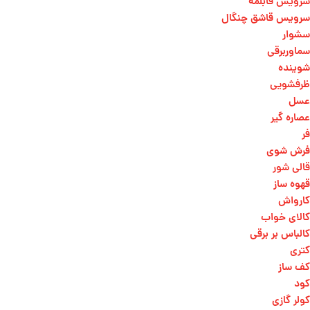
سرویس قابلمه
سرویس قاشق چنگال
سشوار
سماوربرقی
شوینده
ظرفشویی
عسل
عصاره گیر
فر
فرش شوی
قالی شور
قهوه ساز
کارواش
کالای خواب
کالباس بر برقی
کتری
کف ساز
کود
کولر گازی