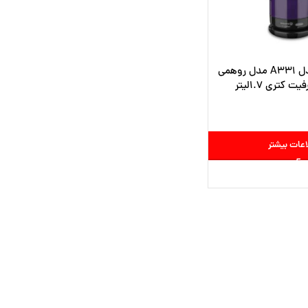
چای ساز کرکماز مدل A331 مدل روهمی
اعات بیشتر