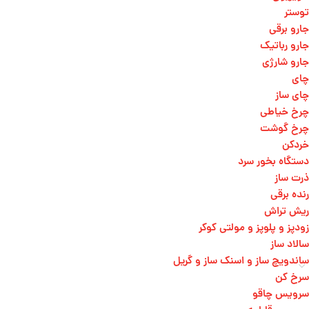
توستر
جارو برقی
جارو رباتیک
جارو شارژی
چای
چای ساز
چرخ خیاطی
چرخ گوشت
خردکن
دستگاه بخور سرد
ذرت ساز
رنده برقی
ریش تراش
زودپز و پلوپز و مولتی کوکر
سالاد ساز
ساندویچ ساز و اسنک ساز و گریل
سرخ کن
سرویس چاقو