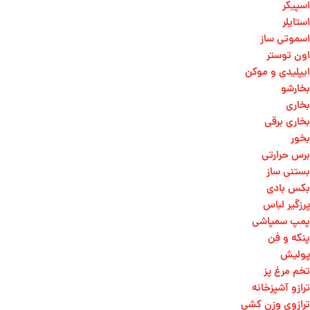
اسپیکر
استایلر
اسموتی ساز
اون توستر
ایپلیدی و موکن
بخارشو
بخاری
بخاری برقی
بخور
برس حرارتی
بستنی ساز
بکس بادی
پرزگیر لباس
پمپ سمپاشی
پنکه و فن
پولیش
تخم مرغ پز
ترازو آشپزخانه
ترازوی وزن کشی​