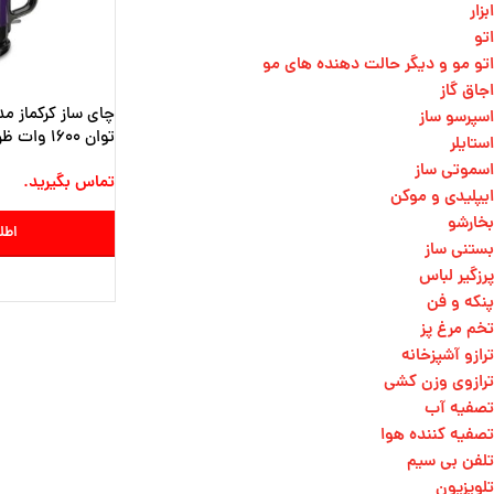
ابزار
اتو
اتو مو و دیگر حالت دهنده های مو​
اجاق گاز
اسپرسو ساز
توان 1600 وات ظرفیت کتری 1.7لیتر
استایلر
اسموتی ساز
تماس بگیرید.
ایپلیدی و موکن
بخارشو
اطل
بستنی ساز
پرزگیر لباس
پنکه و فن
تخم مرغ پز
ترازو آشپزخانه
ترازوی وزن کشی​
تصفیه آب
تصفیه کننده هوا
تلفن بی سیم
تلویزیون