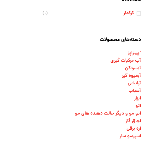
کرکماز
(۱)
دسته‌های محصولات
`پیتزاپز
آب مرکبات گیری
آبسردکن
آبمیوه گیر
آرایشی
آسیاب
ابزار
اتو
اتو مو و دیگر حالت دهنده های مو​
اجاق گاز
اره برقی
اسپرسو ساز