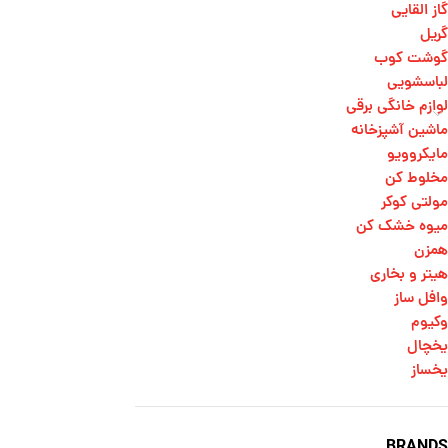
گاز القایی
گریل
گوشت کوب
لباسشویی
لوازم خانگی برقی
ماشین آشپزخانه
مایکروویو
مخلوط کن
مولتی کوکر
میوه خشک کن
همزن
هیتر و بخاری
وافل ساز
وکیوم
یخچال
یخساز
BRANDS