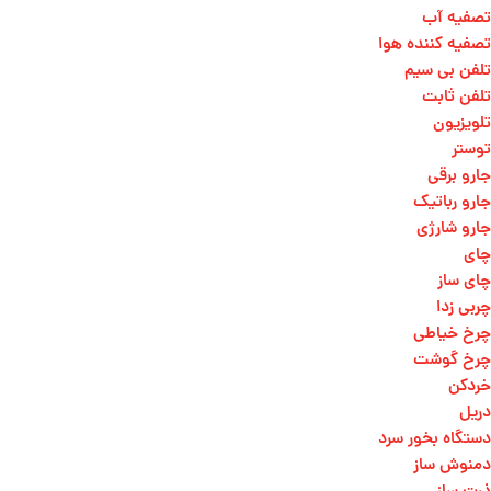
تصفیه آب
تصفیه کننده هوا
تلفن بی سیم
تلفن ثابت
تلویزیون
توستر
جارو برقی
جارو رباتیک
جارو شارژی
چای
چای ساز
چربی زدا
چرخ خیاطی
چرخ گوشت
خردکن
دریل
دستگاه بخور سرد
دمنوش ساز