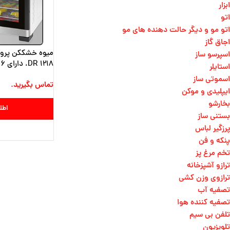
ابزار
اتو
اتو مو و دیگر حالت دهنده های مو​
اجاق گاز
اسپرسو ساز
DR 1218، دارای 6 طبقه مجزا
استایلر
اسموتی ساز
تماس بگیرید.
ایپلیدی و موکن
بخارشو
اطل
بستنی ساز
پرزگیر لباس
پنکه و فن
تخم مرغ پز
ترازو آشپزخانه
ترازوی وزن کشی​
تصفیه آب
تصفیه کننده هوا
تلفن بی سیم
تلویزیون