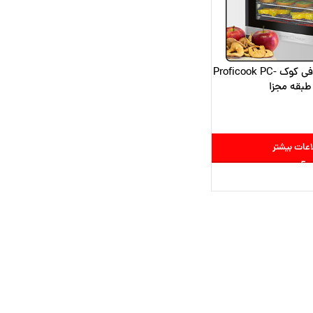
میوه خشککن پروفی کوک Proficook PC-
اعات بیشتر