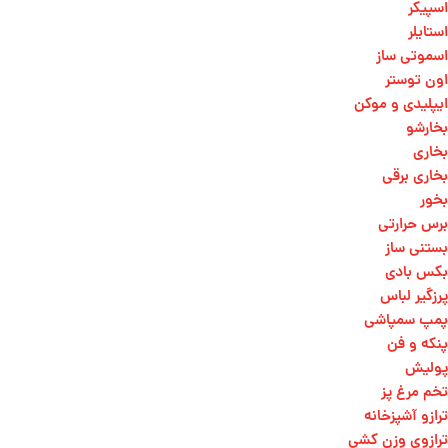
اسپیکر
استایلر
اسموتی ساز
اون توستر
ایپلیدی و موکن
بخارشو
بخاری
بخاری برقی
بخور
برس حرارتی
بستنی ساز
بکس بادی
پرزگیر لباس
پمپ سمپاشی
پنکه و فن
پولیش
تخم مرغ پز
ترازو آشپزخانه
ترازوی وزن کشی​