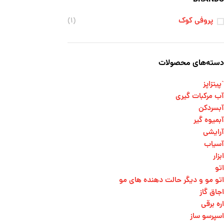
پروفی کوک
(۱)
دسته‌های محصولات
`پیتزاپز
آب مرکبات گیری
آبسردکن
آبمیوه گیر
آرایشی
آسیاب
ابزار
اتو
اتو مو و دیگر حالت دهنده های مو​
اجاق گاز
اره برقی
اسپرسو ساز