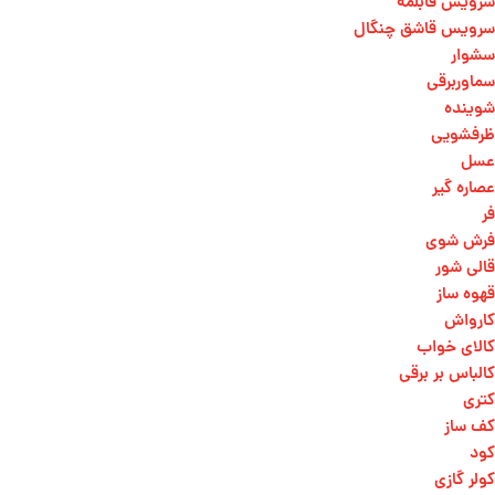
سرویس قابلمه
سرویس قاشق چنگال
سشوار
سماوربرقی
شوینده
ظرفشویی
عسل
عصاره گیر
فر
فرش شوی
قالی شور
قهوه ساز
کارواش
کالای خواب
کالباس بر برقی
کتری
کف ساز
کود
کولر گازی