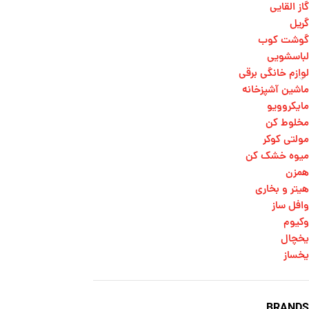
گاز القایی
گریل
گوشت کوب
لباسشویی
لوازم خانگی برقی
ماشین آشپزخانه
مایکروویو
مخلوط کن
مولتی کوکر
میوه خشک کن
همزن
هیتر و بخاری
وافل ساز
وکیوم
یخچال
یخساز
BRANDS