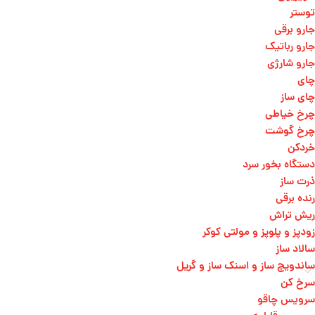
توستر
جارو برقی
جارو رباتیک
جارو شارژی
چای
چای ساز
چرخ خیاطی
چرخ گوشت
خردکن
دستگاه بخور سرد
ذرت ساز
رنده برقی
ریش تراش
زودپز و پلوپز و مولتی کوکر
سالاد ساز
ساندویچ ساز و اسنک ساز و گریل
سرخ کن
سرویس چاقو