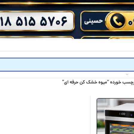
چسب خورده “میوه خشک کن حرفه ای”