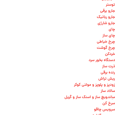
توستر
جارو برقی
جارو رباتیک
جارو شارژی
چای
چای ساز
چرخ خیاطی
چرخ گوشت
خردکن
دستگاه بخور سرد
ذرت ساز
رنده برقی
ریش تراش
زودپز و پلوپز و مولتی کوکر
سالاد ساز
ساندویچ ساز و اسنک ساز و گریل
سرخ کن
سرویس چاقو