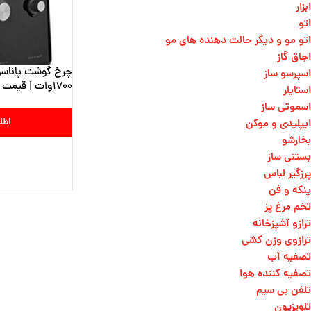
ابزار
اتو
اتو مو و دیگر حالت دهنده های مو​
اجاق گاز
اسپرسو ساز
1700وات | قیمت و خرید
استایلر
اسموتی ساز
اطل
ایپلیدی و موکن
بخارشو
بستنی ساز
پرزگیر لباس
پنکه و فن
تخم مرغ پز
ترازو آشپزخانه
ترازوی وزن کشی​
تصفیه آب
تصفیه کننده هوا
تلفن بی سیم
تلویزیون