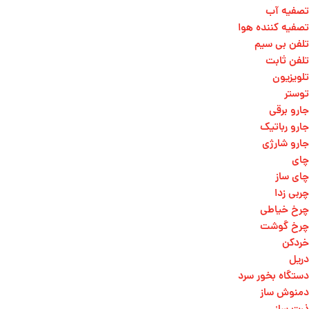
تصفیه آب
تصفیه کننده هوا
تلفن بی سیم
تلفن ثابت
تلویزیون
توستر
جارو برقی
جارو رباتیک
جارو شارژی
چای
چای ساز
چربی زدا
چرخ خیاطی
چرخ گوشت
خردکن
دریل
دستگاه بخور سرد
دمنوش ساز