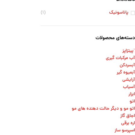
پاناسونیک
(۱)
دسته‌های محصولات
`پیتزاپز
آب مرکبات گیری
آبسردکن
آبمیوه گیر
آرایشی
آسیاب
ابزار
اتو
اتو مو و دیگر حالت دهنده های مو​
اجاق گاز
اره برقی
اسپرسو ساز