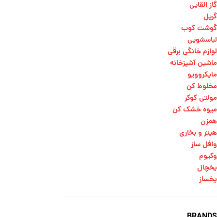
گاز القایی
گریل
گوشت کوب
لباسشویی
لوازم خانگی برقی
ماشین آشپزخانه
مایکروویو
مخلوط کن
مولتی کوکر
میوه خشک کن
همزن
هیتر و بخاری
وافل ساز
وکیوم
یخچال
یخساز
BRANDS