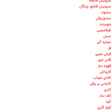
سرویس قابلمه
سرویس قاشق چنگال
سشوار
سماوربرقی
شوینده
ظرفشویی
عسل
عصاره گیر
فر
فرش شوی
قالی شور
قهوه ساز
کارواش
کالای خواب
کالباس بر برقی
کتری
کف ساز
کود
کولر گازی