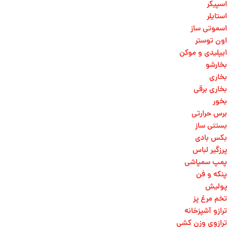
اسپیکر
استایلر
اسموتی ساز
اون توستر
ایپلیدی و موکن
بخارشو
بخاری
بخاری برقی
بخور
برس حرارتی
بستنی ساز
بکس بادی
پرزگیر لباس
پمپ سمپاشی
پنکه و فن
پولیش
تخم مرغ پز
ترازو آشپزخانه
ترازوی وزن کشی​