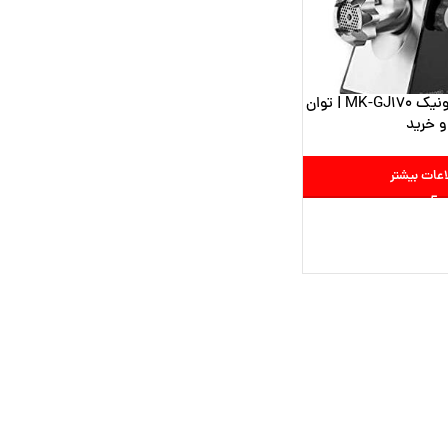
چرخ گوشت پاناسونیک MK-GJ170 | توان
اعات بیشتر