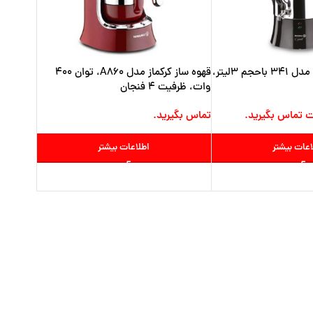
سماور برقی کرکماز مدل ۳۴۱ باحجم ۳لیتر،
قهوه ساز کرکماز مدل A860، توان 400
وات، ظرفیت 4 فنجان
ت تماس بگیرید.
تماس بگیرید.
اعات بیشتر
اطلاعات بیشتر