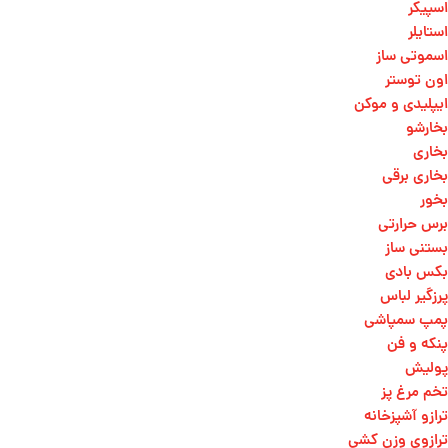
اسپیکر
استایلر
اسموتی ساز
اون توستر
ایپلیدی و موکن
بخارشو
بخاری
بخاری برقی
بخور
برس حرارتی
بستنی ساز
بکس بادی
پرزگیر لباس
پمپ سمپاشی
پنکه و فن
پولیش
تخم مرغ پز
ترازو آشپزخانه
ترازوی وزن کشی​