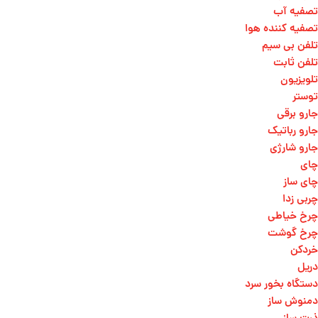
تصفیه آب
تصفیه کننده هوا
تلفن بی سیم
تلفن ثابت
تلویزیون
توستر
جارو برقی
جارو رباتیک
جارو شارژی
چای
چای ساز
چربی زدا
چرخ خیاطی
چرخ گوشت
خردکن
دریل
دستگاه بخور سرد
دمنوش ساز