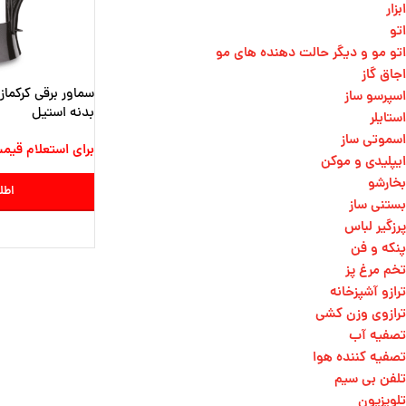
ابزار
اتو
اتو مو و دیگر حالت دهنده های مو​
اجاق گاز
اسپرسو ساز
بدنه استیل
استایلر
اسموتی ساز
برای استعلام قیم
ایپلیدی و موکن
بخارشو
اطل
بستنی ساز
پرزگیر لباس
پنکه و فن
تخم مرغ پز
ترازو آشپزخانه
ترازوی وزن کشی​
تصفیه آب
تصفیه کننده هوا
تلفن بی سیم
تلویزیون