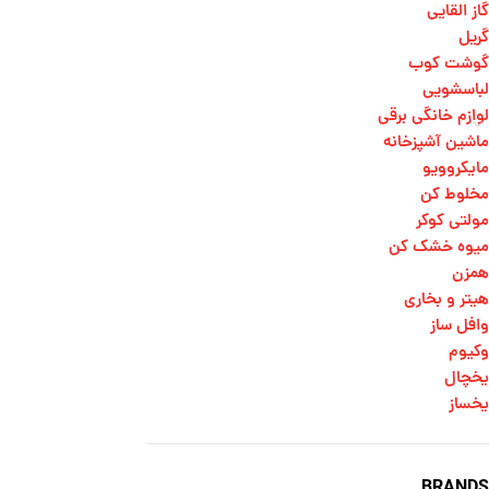
گاز القایی
گریل
گوشت کوب
لباسشویی
لوازم خانگی برقی
ماشین آشپزخانه
مایکروویو
مخلوط کن
مولتی کوکر
میوه خشک کن
همزن
هیتر و بخاری
وافل ساز
وکیوم
یخچال
یخساز
BRANDS