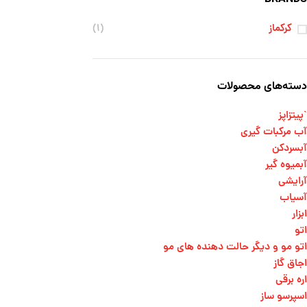
کرکماز
(۱)
دسته‌های محصولات
`پیتزاپز
آب مرکبات گیری
آبسردکن
آبمیوه گیر
آرایشی
آسیاب
ابزار
اتو
اتو مو و دیگر حالت دهنده های مو​
اجاق گاز
اره برقی
اسپرسو ساز