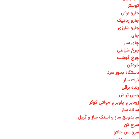
توستر
جارو برقی
جارو رباتیک
جارو شارژی
چای
چای ساز
چرخ خیاطی
چرخ گوشت
خردکن
دستگاه بخور سرد
ذرت ساز
رنده برقی
ریش تراش
زودپز و پلوپز و مولتی کوکر
سالاد ساز
ساندویچ ساز و اسنک ساز و گریل
سرخ کن
سرویس چاقو