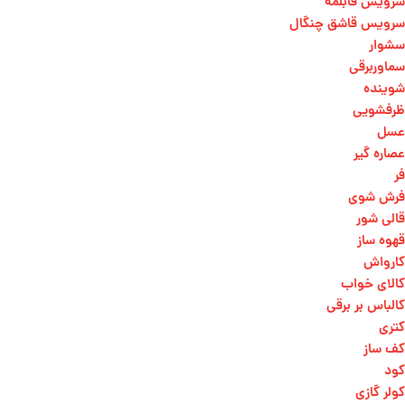
سرویس قابلمه
سرویس قاشق چنگال
سشوار
سماوربرقی
شوینده
ظرفشویی
عسل
عصاره گیر
فر
فرش شوی
قالی شور
قهوه ساز
کارواش
کالای خواب
کالباس بر برقی
کتری
کف ساز
کود
کولر گازی