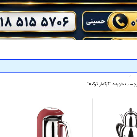
سب خورده “کرکماز ترکیه”