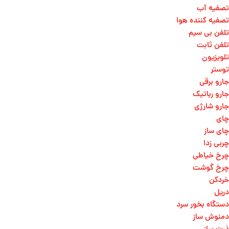
تصفیه آب
تصفیه کننده هوا
تلفن بی سیم
تلفن ثابت
تلویزیون
توستر
جارو برقی
جارو رباتیک
جارو شارژی
چای
چای ساز
چربی زدا
چرخ خیاطی
چرخ گوشت
خردکن
دریل
دستگاه بخور سرد
دمنوش ساز