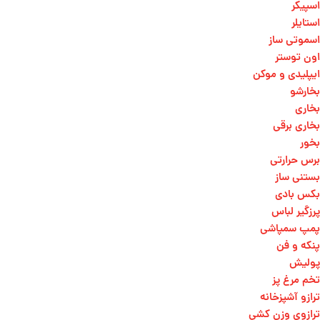
اسپیکر
استایلر
اسموتی ساز
اون توستر
ایپلیدی و موکن
بخارشو
بخاری
بخاری برقی
بخور
برس حرارتی
بستنی ساز
بکس بادی
پرزگیر لباس
پمپ سمپاشی
پنکه و فن
پولیش
تخم مرغ پز
ترازو آشپزخانه
ترازوی وزن کشی​