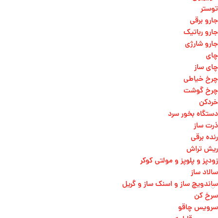
توستر
جارو برقی
جارو رباتیک
جارو شارژی
چای
چای ساز
چرخ خیاطی
چرخ گوشت
خردکن
دستگاه بخور سرد
ذرت ساز
رنده برقی
ریش تراش
زودپز و پلوپز و مولتی کوکر
سالاد ساز
ساندویچ ساز و اسنک ساز و گریل
سرخ کن
سرویس چاقو