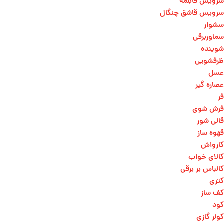
سرویس قابلمه
سرویس قاشق چنگال
سشوار
سماوربرقی
شوینده
ظرفشویی
عسل
عصاره گیر
فر
فرش شوی
قالی شور
قهوه ساز
کارواش
کالای خواب
کالباس بر برقی
کتری
کف ساز
کود
کولر گازی