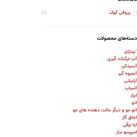
پروفی کوک
(۱)
دسته‌های محصولات
`پیتزاپز
آب مرکبات گیری
آبسردکن
آبمیوه گیر
آرایشی
آسیاب
ابزار
اتو
اتو مو و دیگر حالت دهنده های مو​
اجاق گاز
اره برقی
اسپرسو ساز