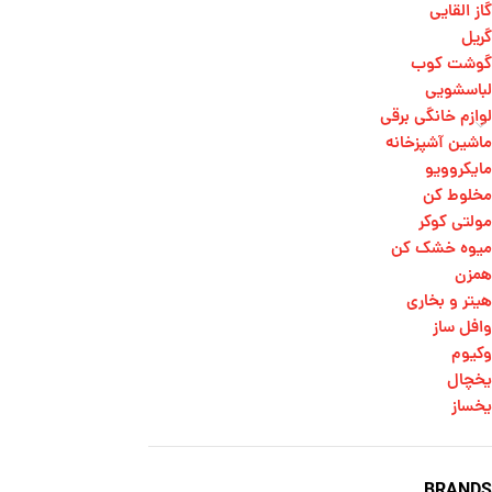
گاز القایی
گریل
گوشت کوب
لباسشویی
لوازم خانگی برقی
ماشین آشپزخانه
مایکروویو
مخلوط کن
مولتی کوکر
میوه خشک کن
همزن
هیتر و بخاری
وافل ساز
وکیوم
یخچال
یخساز
BRANDS