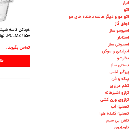
ابزار
اتو
اتو مو و دیگر حالت دهنده های مو​
اجاق گاز
خردکن کاسه شیشه
اسپرسو ساز
PC_MZ 1150، توان 400 وات، چهار تیغه
استایلر
اسموتی ساز
تماس بگیرید.
ایپلیدی و موکن
بخارشو
اطل
بستنی ساز
پرزگیر لباس
پنکه و فن
تخم مرغ پز
ترازو آشپزخانه
ترازوی وزن کشی​
تصفیه آب
تصفیه کننده هوا
تلفن بی سیم
تلویزیون