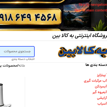
Skip to navigation
Skip to main content
وشگاه اینترنتی به کالا بین
انتخاب دسته بندی
دسته بندی ها
خانه
/
محصولات برچسب خورده “er
`پیتزاپز
آب مرکبات گیری
آبسردکن
آبمیوه گیر
آرایشی
آسیاب