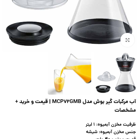
بزرگنمایی تصویر
آب مرکبات گیر بوش مدل MCP72GMB | قیمت و خرید +
مشخصات
ظرفيت مخزن آبميوه: ۱ لیتر
جنس مخزن آبميوه: شیشه