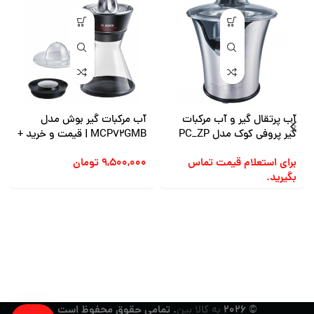
آب پرتقال گیر و آب مرکبات
آب مرکبات گیر بوش مدل
گیر پروفی کوک مدل PC_ZP
MCP72GMB | قیمت و خرید +
1018، توان 100 وات
مشخصات
برای استعلام قیمت تماس
۹,۵۰۰,۰۰۰
تومان
بگیرید.
© ۲۰۲۶
به کالا بین
. تمامی حقوق محفوظ است