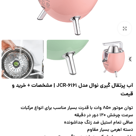
بزرگنمایی تصویر
آب پرتقال گیری نوال مدل JCR-6161 | مشخصات + خرید و
قیمت
توان موتور ۸۵۰ وات با قدرت بسیار مناسب برای انواع مرکبات
سرعت چرخش ۱۲۰ دور در دقیقه
صافی تمام استیل ضد زنگ جداشونده
دسته اهرمی بسیار مقاوم