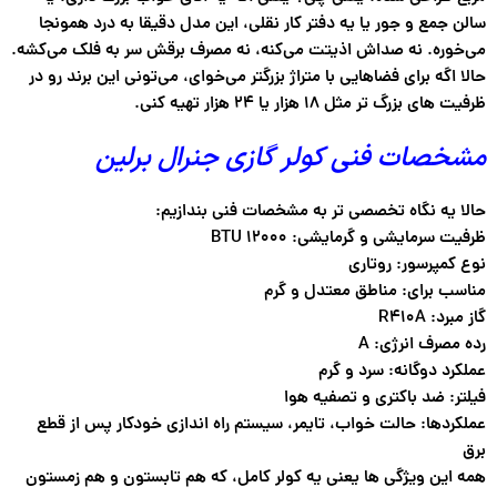
سالن جمع و جور یا یه دفتر کار نقلی، این مدل دقیقا به درد همونجا
می‌خوره. نه صداش اذیتت می‌کنه، نه مصرف برقش سر به فلک می‌کشه.
حالا اگه برای فضاهایی با متراژ بزرگتر می‌خوای، می‌تونی این برند رو در
ظرفیت های بزرگ تر مثل ۱۸ هزار یا ۲۴ هزار تهیه کنی.
مشخصات فنی کولر گازی جنرال برلین
حالا یه نگاه تخصصی تر به مشخصات فنی بندازیم:
ظرفیت سرمایشی و گرمایشی: 12000 BTU
نوع کمپرسور: روتاری
مناسب برای: مناطق معتدل و گرم
گاز مبرد: R410A
رده مصرف انرژی: A
عملکرد دوگانه: سرد و گرم
فیلتر: ضد باکتری و تصفیه هوا
عملکردها: حالت خواب، تایمر، سیستم راه اندازی خودکار پس از قطع
برق
همه این ویژگی ها یعنی یه کولر کامل، که هم تابستون و هم زمستون