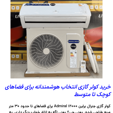
خرید کولر گازی انتخاب هوشمندانه برای فضاهای
کوچک تا متوسط
کولر گازی جنرال برلین 12000 Admiral برای فضاهای تا حدود
۳۰ متر
مربع
طراحی شده. یعنی چی؟ یعنی اگه یه اتاق خواب بزرگ داری، یه