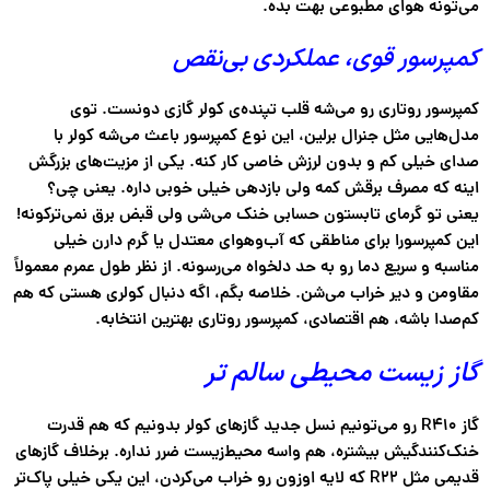
می‌تونه هوای مطبوعی بهت بده.
کمپرسور قوی، عملکردی بی‌نقص
کمپرسور روتاری رو می‌شه قلب تپنده‌ی کولر گازی دونست. توی
مدل‌هایی مثل جنرال برلین، این نوع کمپرسور باعث می‌شه کولر با
صدای خیلی کم
و بدون لرزش خاصی کار کنه. یکی از مزیت‌های بزرگش
اینه که
مصرف برقش کمه
ولی بازدهی خیلی خوبی داره. یعنی چی؟
یعنی تو گرمای تابستون حسابی خنک می‌شی ولی قبض برق نمی‌ترکونه!
این کمپرسورا برای مناطقی که آب‌وهوای معتدل یا گرم دارن خیلی
مناسبه و سریع دما رو به حد دلخواه می‌رسونه. از نظر طول عمرم معمولاً
مقاومن و دیر خراب می‌شن
. خلاصه بگم، اگه دنبال کولری هستی که هم
کم‌صدا باشه، هم اقتصادی، کمپرسور روتاری بهترین انتخابه.
گاز زیست محیطی سالم تر
گاز R410
رو می‌تونیم نسل جدید گازهای کولر بدونیم که هم
قدرت
خنک‌کنندگیش بیشتره
، هم واسه محیط‌زیست ضرر نداره. برخلاف گازهای
قدیمی مثل R22 که لایه اوزون رو خراب می‌کردن، این یکی خیلی پاک‌تر