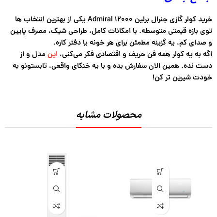
خرید کولر گازی جنرال برلین 12000 Admiral یکی از بهترین انتخاب ها
توی بازه قیمتی متوسطه. با امکانات کامل، طراحی شیک، مصرف پایین
و صدای کم، یه گزینه مطمئن برای هر خونه یا دفتر کاره.
اگه به یه کولر همه فن حریف و اقتصادی فکر می‌کنی،
این
مدل و از
دست نده. همین الان سفارش بده و با یه خنکای واقعی، تابستونو به
خودت شیرین تر کن!
محصولات مشابه