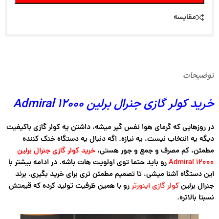
مقایسه
توضیحات
خرید کولر گازی جنرال برلین 12000 Admiral
در روزهایی که گرمای هوا نفس گیر میشه، داشتن یه کولر گازی باکیفیت
دیگه یه انتخاب نیست، یه نیازه. اگه دنبال یه دستگاه خنک کننده
مطمئن، کم مصرف و جمع و جور هستی،
خرید کولر گازی جنرال برلین
12000 Admiral
رو باید حتما توی اولویت هات باشه. در ادامه بیشتر با
این دستگاه آشنا میشی، تا تصمیم مطمئن تری برای خرید بگیری. برند
جنرال برلین
کولر گازی اینورتر
رو با همین ظرفیت تولید کرده که قیمتش
نسبتا بالاتره.