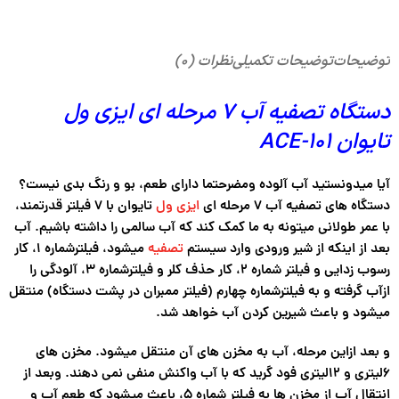
توضیحات
توضیحات تکمیلی
نظرات (۰)
دستگاه تصفیه آب 7 مرحله ای ایزی ول
تایوان ACE-۱۰۱
آیا میدونستید آب آلوده ومضرحتما دارای طعم، بو و رنگ بدی نیست؟
دستگاه های تصفیه آب ۷ مرحله ای
ایزی ول
تایوان با ۷ فیلتر قدرتمند،
با عمر طولانی میتونه به ما کمک کند که آب سالمی را داشته باشیم. آب
بعد از اینکه از شیر ورودی وارد سیستم
تصفیه
میشود، فیلترشماره ۱، کار
رسوب زدایی و فیلتر شماره ۲، کار حذف کلر و فیلترشماره ۳، آلودگی را
ازآب گرفته و به فیلترشماره چهارم (فیلتر ممبران در پشت دستگاه) منتقل
میشود و باعث شیرین کردن آب خواهد شد.
و بعد ازاین مرحله، آب به مخزن های آن منتقل میشود. مخزن های
6لیتری و 12لیتری فود گرید که با آب واکنش منفی نمی دهند. وبعد از
انتقال آب از مخزن ها به فیلتر شماره 5، باعث میشود که طعم آب و