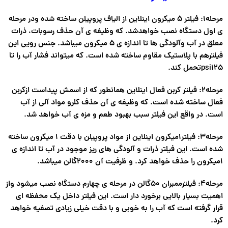
مرحله1: فیلتر 5 میکرون اینلاین از الیاف پروپیلن ساخته شده ودر مرحله
ی اول دستگاه نصب خواهدشد. که وظیفه ی آن حذف رسوبات، ذرات
معلق در آب وآلودگی ها تا اندازه ی 5 میکرون میباشد. جنس رویی این
فیلترهم با پلاستیک مقاوم ساخته شده است. که میتواند فشار آب را تا
psi125تحمل کند.
مرحله۲: فیلتر کربن فعال اینلاین همانطور که از اسمش پیداست ازکربن
فعال ساخته شده است. که وظیفه ی آن حذف کلرو مواد آلی از آب
است. در واقع این فیلتر سبب بهبود طعم و مزه ی آب خواهد شد.
مرحله۳: فیلتر۱میکرون اینلاین از مواد پروپیلن با دقت ۱ میکرون ساخته
شده است. این فیلتر ذرات و آلودگی های ریز موجود در آب تا اندازه ی
۱میکرون را حذف خواهد کرد. و ظرفیت آن ۲۰۰۰گالن میباشد.
مرحله۴: فیلترممبران ۵۰گالن در مرحله ی چهارم دستگاه نصب میشود واز
اهمیت بسیار بالایی برخورد دار است. این فیلتر داخل یک محفظه ای
قرار گرفته است که آب را به خوبی و با دقت خیلی زیادی تصفیه خواهد
کرد.