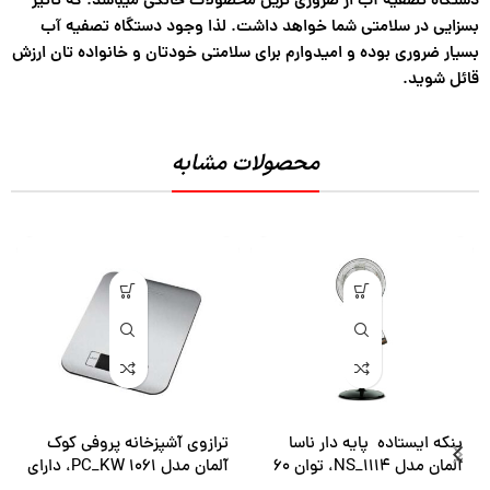
دستگاه تصفیه آب از ضروری ترین محصولات خانگی میباشد. که تاثیر
بسزایی در سلامتی شما خواهد داشت. لذا وجود دستگاه تصفیه آب
بسیار ضروری بوده و امیدوارم برای سلامتی خودتان و خانواده تان ارزش
قائل شوید.
محصولات مشابه
پنکه ایستاده پایه دار ناسا
ترازوی آشپزخانه پروفی کوک
آلمان مدل NS_1114، توان 60
آلمان مدل PC_KW 1061، دارای