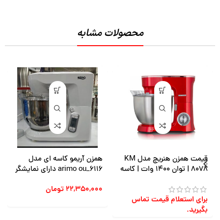
محصولات مشابه
قیمت همزن هنریچ مدل KM
همزن آریمو کاسه ای مدل
8078 | توان 1400 وات | کاسه
arimo ou_6116 دارای نمایشگر
8 لیتر + گارانتی معتبر
دیجیتالی
۲۲,۳۵۰,۰۰۰
تومان
برای استعلام قیمت تماس
بگیرید.