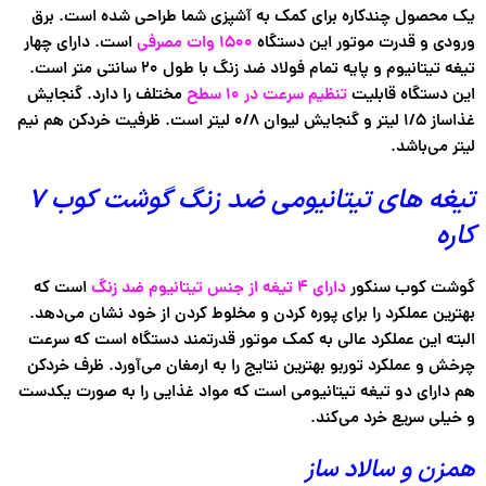
یک محصول چندکاره برای کمک به آشپزی شما طراحی شده است. برق
ورودی و قدرت موتور این دستگاه
۱۵۰۰ وات مصرفی
است. دارای چهار
تیغه تیتانیوم و پایه تمام فولاد ضد زنگ با طول ۲۰ سانتی متر است.
این دستگاه قابلیت
تنظیم سرعت در ۱۰ سطح
مختلف را دارد. گنجایش
غذاساز ۱/۵ لیتر و گنجایش لیوان ۰/۸ لیتر است. ظرفیت خردکن هم نیم
لیتر می‌باشد.
تیغه های تیتانیومی ضد زنگ گوشت کوب ۷
کاره
گوشت کوب سنکور
دارای ۴ تیغه از جنس تیتانیوم ضد زنگ
است که
بهترین عملکرد را برای پوره کردن و مخلوط کردن از خود نشان می‌دهد.
البته این عملکرد عالی به کمک موتور قدرتمند دستگاه است که سرعت
چرخش و عملکرد توربو بهترین نتایج را به ارمغان می‌آورد. ظرف خردکن
هم دارای دو تیغه تیتانیومی است که مواد غذایی را به صورت یکدست
و خیلی سریع خرد می‌کند.
همزن و سالاد ساز