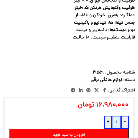
ظرفیت و گنجایش لیوان:۰.۸ لیتر
ظرفیت وگنجایش خردکن:۰.۵لیتر
عملکـرد: همزن، خردکن و غذاساز
جنس تیغه ها: تیتانیوم باکیفیت
نوع دیسک‌ها: دنده ریز و درشت
قابلیـت تنظیـم سرعـت: ۱۰ حالـت
شناسه محصول:
۲۱۵۶۱
دسته:
لوازم خانگی برقی
اشتراک گذاری:
۱۶,۹۸۰,۰۰۰
تومان
+
-
افزودن به سبد خرید