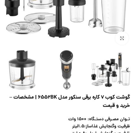
بزرگنمایی تصویر
گوشت کوب 7 کاره برقی سنکور مدل 6552BK | مشخصات –
خرید و قیمت
تـوان مصـرفی دستـگاه: ۱۵۰۰ وات
ظرفیت وگنجایش غذاساز:۱.۵لیتر