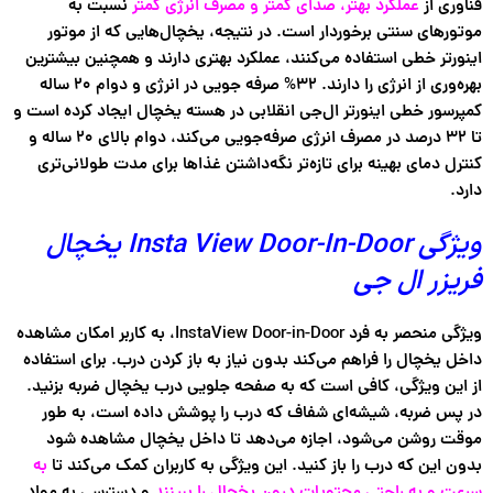
فناوری از
عملکرد بهتر، صدای کمتر و مصرف انرژی کمتر
نسبت به
موتورهای سنتی برخوردار است. در نتیجه، یخچال‌هایی که از موتور
اینورتر خطی استفاده می‌کنند، عملکرد بهتری دارند و همچنین بیشترین
بهره‌وری از انرژی را دارند. ۳۲% صرفه جویی در انرژی و دوام ۲۰ ساله
کمپرسور خطی اینورتر ال‌جی انقلابی در هسته یخچال ایجاد کرده است و
تا ۳۲ درصد در مصرف انرژی صرفه‌جویی می‌کند، دوام بالای ۲۰ ساله و
کنترل دمای بهینه برای تازه‌تر نگه‌داشتن غذاها برای مدت طولانی‌تری
دارد.
ویژگی Insta View Door-In-Door یخچال
فریزر ال جی
ویژگی منحصر به فرد InstaView Door-in-Door، به کاربر امکان مشاهده
داخل یخچال را فراهم می‌کند بدون نیاز به باز کردن درب. برای استفاده
از این ویژگی، کافی است که به صفحه جلویی درب یخچال ضربه بزنید.
در پس ضربه، شیشه‌ای شفاف که درب را پوشش داده است، به طور
موقت روشن می‌شود، اجازه می‌دهد تا داخل یخچال مشاهده شود
بدون این که درب را باز کنید. این ویژگی به کاربران کمک می‌کند تا
به