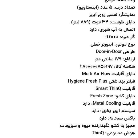
رنگ بدنه: دودی
تعداد درب: ۵ عدد (اینستاویو)
نمایشگر: لمسی روی آبریز
دارای ظرفیت: ۳۴ فوت (۸۸۹ لیتر)
اتصال به آب شهری: دارد
گاز مبرد: R600a
نوع موتور: اینورتر خطی
طراحی Door-in-Door
ارتفاع: ۱۷۹ سانتی متر
شناسه کالا: ۲۸۰۰۰۰۰۸۵۰۱۹۷
دارای قابلیت Multi Air Flow
فیلتر بهداشتی Hygiene Fresh Plus
قابلیت Smart ThinQ
دارای کشو: Fresh Zone
قابلیت Metal Cooling: دارد
سیستم آبریز یخریز: دارد
باکس صبحانه: دارد
مجهز به کشو نگهدارنده میوه و سبزیجات
هوش مصنوعی: ThinQ