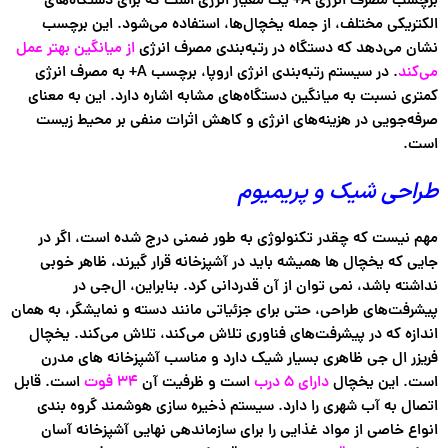
برچسب مصرف انرژی A+ یک معیار انرژی است که برای دستگاه‌های
الکتریکی مختلف، از جمله یخچال‌ها، استفاده می‌شود. این برچسب
نشان می‌دهد که دستگاه در رتبه‌بندی مصرف انرژی
از میانگین بهتر عمل
می‌کند
. در سیستم رتبه‌بندی انرژی اروپا، برچسب A+ به مصرف انرژی
کمتری نسبت به میانگین دستگاه‌های مشابه اشاره دارد. این به معنای
صرفه‌جویی در هزینه‌های انرژی و کاهش اثرات منفی بر محیط زیست
است.
طراحی شیک و پریمیوم
مهم نیست که چقدر تکنولوژی به طور ضمنی درج شده است، اگر در
جایی که یخچال ها همیشه باید در آشپزخانه قرار گیرند، ظاهر خوبی
نداشته باشد، نمی توان از آن قدردانی کرد. بنابراین، ال‌جی در
پیشرفت‌های طراحی، حتی برای جزئیاتی مانند دسته و نمایشگر، به همان
اندازه که در پیشرفت‌های فناوری تلاش می‌کند، تلاش می‌کند. یخچال
فریزر ال جی ظاهری بسیار شیک دارد و مناسب آشپزخانه های مدرن
است. این یخچال
دارای ۵ درب
است و ظرفیت آن
۳۴ فوت
است. قابل
اتصال به آب شهری را دارد. سیستم ذخیره سازی هوشمند گروه بندی
انواع خاصی از مواد غذایی را برای سازماندهی نهایی آشپزخانه آسان