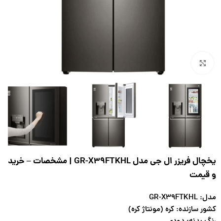
بزرگنمایی تصویر
یخچال فریزر ال جی مدل GR-X39FTKHL | مشخصات – خرید
و قیمت
مدل: GR-X39FTKHL
کشور سازنده: کره (مونتاژ کره)