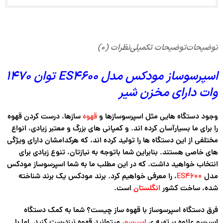
توضیحات
توضیحات تکمیلی
نظرات (۰)
اسپرسوساز مودکس مدل ES4600 توان 1470
وات دارای مخزن شیر
وجود دستگاه هایی مثل اسپرسوسازها و
قهوه
سازها، درست کردن قهوه
را برای ما بسیارآسان کرده اند. و کمپانی های بزرگ و معتبر زیادی، انواع
مختلفی از این دستگاه ها را تولید کرده اند، که هرکدامشان دارای ویژگی
های خاصی هستند. بنابراین شما باتوجه به نیازتان، تنوع زیادی برای
انتخاب خواهید داشت. که در این مطلب ما به شما اسپرسوساز مودکس
مدل
ES4600
، را معرفی خواهیم کرد. برند مودکس یک برند شناخته
شده، ساخت کشور
انگلستان
است.
فرق دستگاه اسپرسوساز با قهوه ساز چیست؟ شما به کمک دستگاه
اسپرسو علاوه بر تهیه ی
اسپرسو
، میتوانید قهوه نیزدرست کنید. اما با