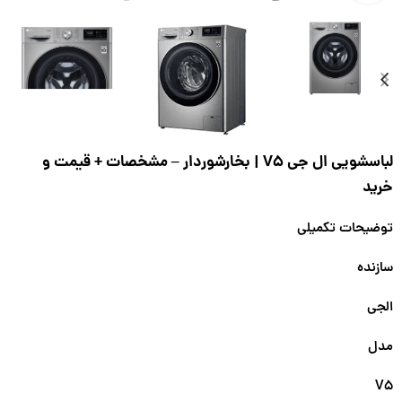
لباسشویی ال جی V5 | بخارشوردار – مشخصات + قیمت و
خرید
توضیحات تکمیلی
سازنده
الجی
مدل
V5