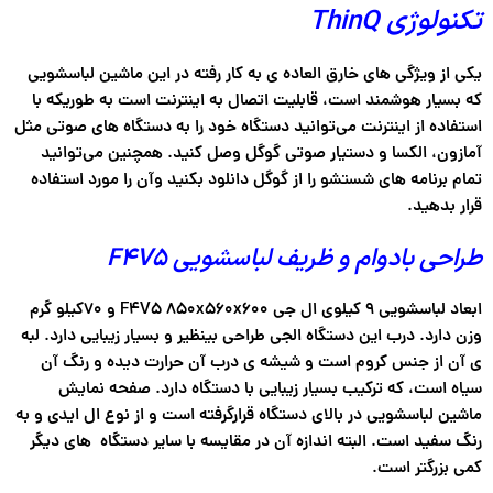
تکنولوژی ThinQ
یکی از ویژگی های خارق العاده ی به کار رفته در این ماشین لباسشویی
که بسیار هوشمند است، قابلیت اتصال به اینترنت است به طوریکه با
استفاده از اینترنت می‌توانید دستگاه خود را به دستگاه های صوتی مثل
آمازون، الکسا و دستیار صوتی گوگل وصل کنید. همچنین می‌توانید
تمام برنامه های شستشو را از گوگل دانلود بکنید وآن را مورد استفاده
قرار بدهید.
طراحی بادوام و ظریف لباسشویی F4V5
ابعاد لباسشویی ۹ کیلوی ال جی F4V5 8۵0x560x600 و 70کیلو گرم
وزن دارد. درب این دستگاه الجی طراحی بینظیر و بسیار زیبایی دارد. لبه
ی آن از جنس کروم است و شیشه ی درب آن حرارت دیده و رنگ آن
سیاه است، که ترکیب بسیار زیبایی با دستگاه دارد. صفحه نمایش
ماشین لباسشویی در بالای دستگاه قرارگرفته است و از نوع ال ایدی و به
رنگ سفید است. البته اندازه آن در مقایسه با سایر دستگاه های دیگر
کمی بزرگتر است.