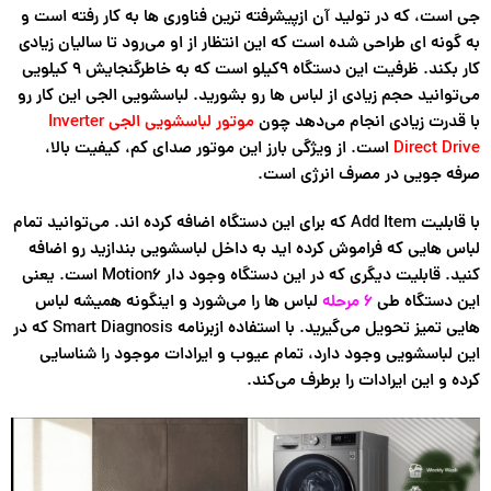
جی است، که در تولید آن ازپیشرفته ترین فناوری ها به کار رفته است و
به گونه ای طراحی شده است که این انتظار از او می‌رود تا سالیان زیادی
کار بکند. ظرفیت این دستگاه 9کیلو است که به خاطرگنجایش ۹ کیلویی
می‌توانید حجم زیادی از لباس ها رو بشورید. لباسشویی الجی این کار رو
با قدرت زیادی انجام می‌دهد چون
موتور لباسشویی الجی Inverter
Direct Drive
است. از ویژگی بارز این موتور صدای کم، کیفیت بالا،
صرفه جویی در مصرف انرژی است.
با قابلیت Add Item که برای این دستگاه اضافه کرده اند. می‌توانید تمام
لباس هایی که فراموش کرده اید به داخل لباسشویی بندازید رو اضافه
کنید. قابلیت دیگری که در این دستگاه وجود دار Motion6 است. یعنی
این دستگاه طی
۶ مرحله
لباس ها را می‌شورد و اینگونه همیشه لباس
هایی تمیز تحویل می‌گیرید. با استفاده ازبرنامه Smart Diagnosis که در
این لباسشویی وجود دارد، تمام عیوب و ایرادات موجود را شناسایی
کرده و این ایرادات را برطرف می‌کند.