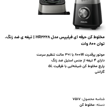
مخلوط کن حرفه ای فیلیپس مدل HR2228 | تیغه ی ضد زنگ،
توان 800 وات
موتور پرقدرت 800W با 1+3 حالت تنظیم سرعت
دارای ۴ تیغه از جنس استیل ضد زنگ
پارچ مخلوط کن شیشه‌ایی با ظرفیت 5L
گارانتی
شناسه محصول:
۷۵۱۷
دسته:
مخلوط کن