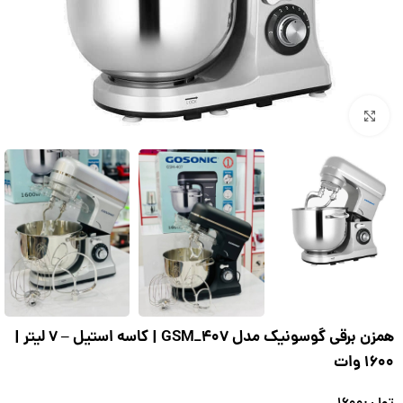
بزرگنمایی تصویر
همزن برقی گوسونیک مدل GSM_407 | کاسه استیل – 7 لیتر |
1600 وات