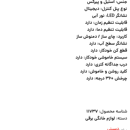
جنس: استیل و پیرکس
نوع پنل کنترل: دیجیتال
نشانگر LED: نور آبی
قابلیت تنظیم زمان: دارد
قابلیت تنظیم دما: دارد
کاربرد: چای ساز / دمنوش ساز
نشانگر سطح آب: دارد
قطع کن خودکار: دارد
سیستم خاموشی خودکار: دارد
درب جداگانه کتری: دارد
کلید روشن و خاموش: دارد
چرخش ۳۶۰ درجه: دارد
شناسه محصول:
۱۱۷۳۷
دسته:
لوازم خانگی برقی
دسینی